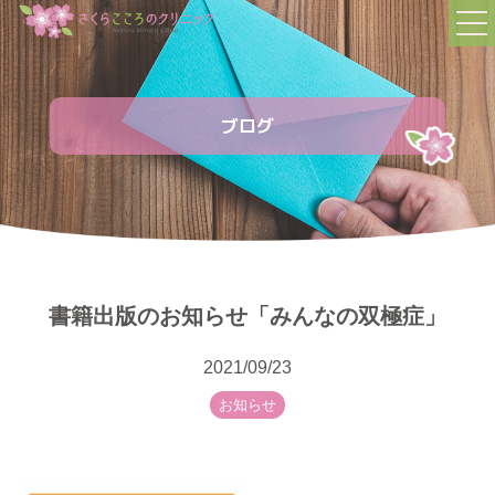
TOP
トップページ
ブログ
FIRST
初めての方へ
STAFF
スタッフの紹介
書籍出版のお知らせ「みんなの双極症」
MENU
診療内容
2021/09/23
FAQ
お知らせ
よくある質問
NEWS