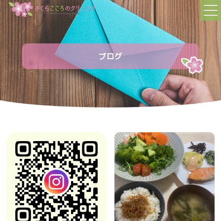
TOP
トップページ
ブログ
FIRST
初めての方へ
STAFF
スタッフの紹介
MENU
診療内容
FAQ
よくある質問
NEWS