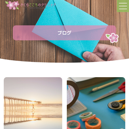
TOP
トップページ
ブログ
FIRST
初めての方へ
STAFF
スタッフの紹介
MENU
診療内容
FAQ
よくある質問
NEWS