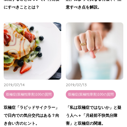
にすべきこととは？
意すべき点を解説。
2019/07/14
2019/07/13
双極症(双極性障害)100の質問
双極症(双極性障害)100の質問
双極症「ラピッドサイクラー」
「私は双極症ではないか」と疑
で日内での気分交代はある？向
う人へ＋「月経前不快気分障
き合い方のヒント。
害」と双極症の関連。