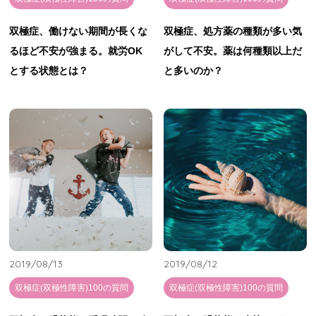
双極症、働けない期間が長くな
双極症、処方薬の種類が多い気
るほど不安が強まる。就労OK
がして不安。薬は何種類以上だ
とする状態とは？
と多いのか？
2019/08/13
2019/08/12
双極症(双極性障害)100の質問
双極症(双極性障害)100の質問