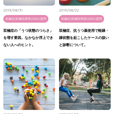
お知らせ
2019/08/31
2019/08/22
双極症(双極性障害)100の質問
双極症(双極性障害)100の質問
双極症の「うつ状態のつらさ」
双極症、抗うつ薬使用で軽躁・
を増す要因。なかなか浮上でき
躁状態を起こしたケースの扱い
ない人へのヒント。
と診断について。