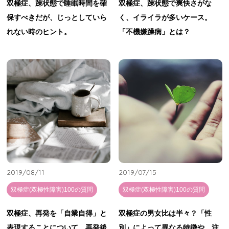
双極症、躁状態で睡眠時間を確
双極症、躁状態で爽快さがな
保すべきだが、じっとしていら
く、イライラが多いケース。
れない時のヒント。
「不機嫌躁病」とは？
2019/08/11
2019/07/15
双極症(双極性障害)100の質問
双極症(双極性障害)100の質問
双極症、再発を「自業自得」と
双極症の男女比は半々？「性
表現することについて。再発後
別」によって異なる特徴や、注