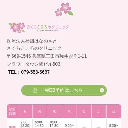
医療法人社団はなのさと
さくらこころのクリニック
〒669-1546 兵庫県三田市弥生が丘1-11
フラワータウン駅ビル503
TEL：079-553-5687
WEB予約はこちら
診療
月
火
水
木
金
土
日
時間
9:00~
9:00~
9:00~
12:30,
14:30,
12:30,
9:00~
8:30~
南中
ー
ー